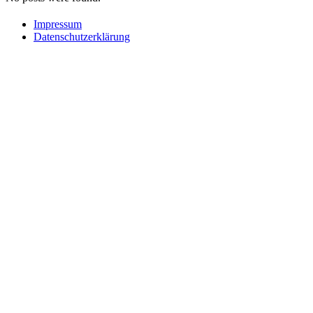
Impressum
Datenschutzerklärung
... UND MEINEN 
Melde dich an und erhalte immer die aktuellen Beitrage, 
Natur & Familie
Viele Extras, wie
Rezepte
,
Ideen,
Tipp
direkt in deinem digita
Vorname
Nachname
Vorname
Nachname
Ich habe die
Datenschutzbestimmungen
gelesen und stimme ihnen z